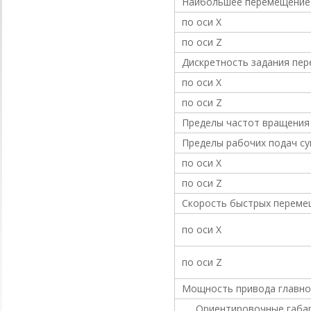
Наибольшее перемещение 
по оси Х
по оси Z
Дискретность задания пер
по оси Х
по оси Z
Пределы частот вращения
Пределы рабочих подач су
по оси Х
по оси Z
Скорость быстрых перемещ
по оси Х
по оси Z
Мощность привода главно
Ориентировочные габар