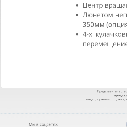
Центр враща
Люнетом неп
350мм (опция
4-х кулачко
перемещением
Представительство
продажа
тендер, прямые продажи, 
Мы в соцсетях: