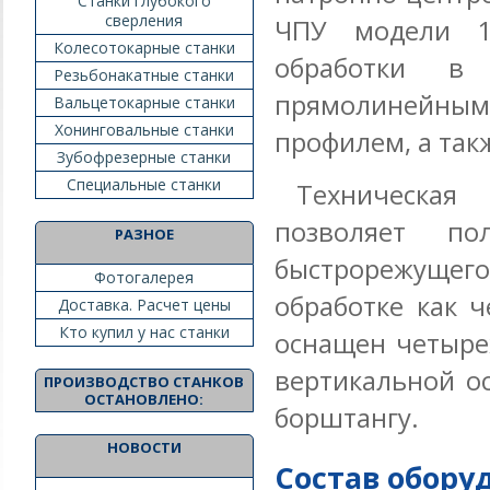
Станки глубокого
сверления
ЧПУ модели 1
Колесотокарные станки
обработки в
Резьбонакатные станки
прямолинейны
Вальцетокарные станки
Хонинговальные станки
профилем, а так
Зубофрезерные станки
Специальные станки
Техническая 
позволяет по
РАЗНОЕ
быстрорежущего
Фотогалерея
обработке как ч
Доставка. Расчет цены
Кто купил у нас станки
оснащен четыре
вертикальной о
ПРОИЗВОДСТВО СТАНКОВ
ОСТАНОВЛЕНО:
борштангу.
НОВОСТИ
Состав обору